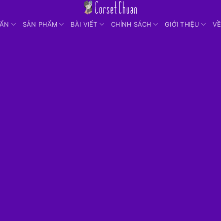
UẨN
SẢN PHẨM
BÀI VIẾT
CHÍNH SÁCH
GIỚI THIỆU
VỀ
TỔNG HỢ
Gen Nịt Bụng & Latex