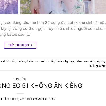
 lại vóc dáng cho mẹ bỉm Sử dụng đai Latex sau sinh là một
ấy lại vòng eo thon gọn. Tuy nhiên, nhiều người còn chưa
ụng Latex sau […]
TIẾP TỤC ĐỌC
→
rset Chuẩn
,
Latex
,
Latex corset chuẩn
,
Latex hy lạp
,
latex sau sinh
,
nịt bụ
Để lại bình
TIN TỨC
ÒNG EO 51 KHÔNG ĂN KIÊNG
O
THÁNG 11 19, 2015
BỞI
CORSET CHUẨN