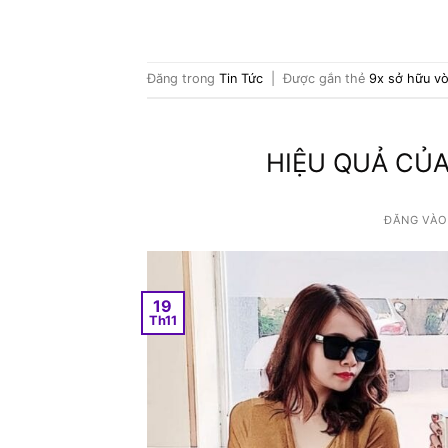
Đăng trong
Tin Tức
|
Được gắn thẻ
9x sở hữu vò
HIỆU QUẢ CỦA
ĐĂNG VÀ
19
Th11