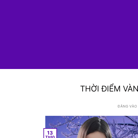
THỜI ĐIỂM VÀ
ĐĂNG VÀ
13
Th10