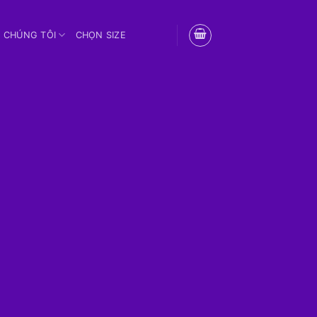
 CHÚNG TÔI
CHỌN SIZE
P BÀI VIẾT
 Nhập Khẩu - Corset Chuẩn