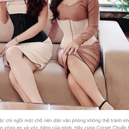
 chỉ ngồi một chỗ nên dân văn phòng không thể tránh kh
ho vòng eo và vóc dáng của mình. Hãy cùng Corset Chuẩn 