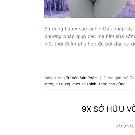
Sử dụng Latex sau sinh – Giải pháp lấy
phương pháp giúp các mẹ bỉm sữa sớm l
biết thời điểm phù hợp để bắt đầu sử d
Đăng trong
Tư Vấn Sản Phẩm
|
Được gắn thẻ
Co
latex
,
sử dụng latex sau sinh
,
thoa cao gừng
9X SỞ HỮU V
ĐĂNG VÀ