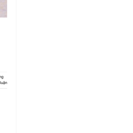
ng
 luận