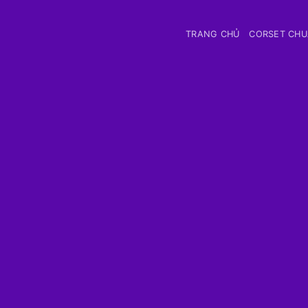
Bỏ
qua
TRANG CHỦ
CORSET CH
nội
dung