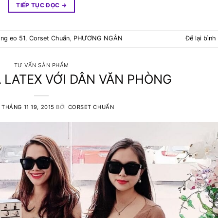
TIẾP TỤC ĐỌC
→
ng eo 51
,
Corset Chuẩn
,
PHƯƠNG NGÂN
Để lại bình
TƯ VẤN SẢN PHẨM
 LATEX VỚI DÂN VĂN PHÒNG
O
THÁNG 11 19, 2015
BỞI
CORSET CHUẨN