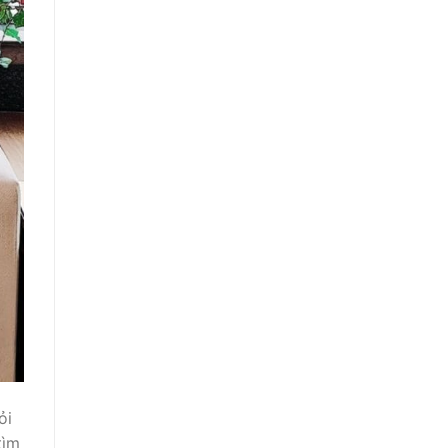
ỏi
tìm