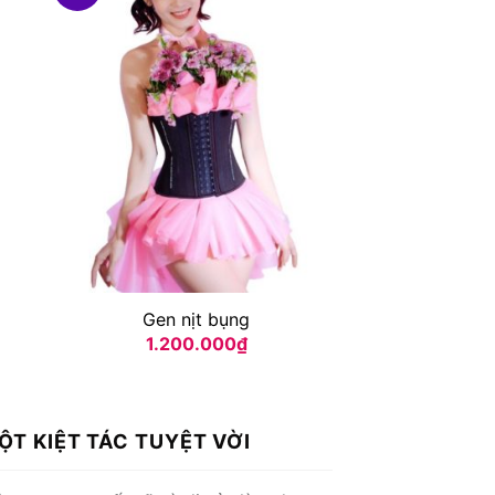
Gen nịt bụng
Đai nị
1.200.000
₫
1.200
ỘT KIỆT TÁC TUYỆT VỜI