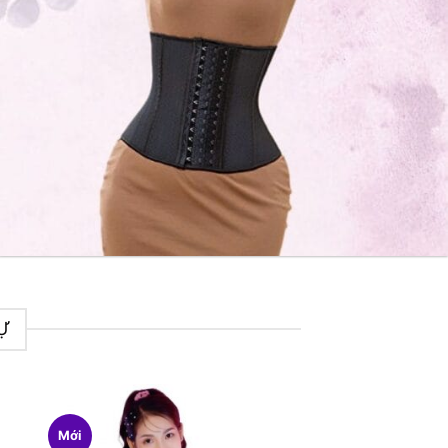
Ự
Mới
HOT