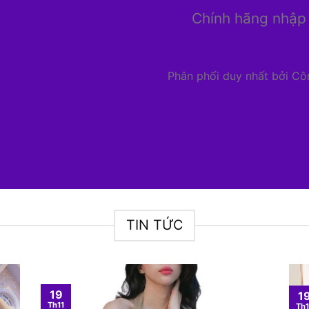
Chính hãng nhập
Phân phối duy nhất bởi C
TIN TỨC
19
1
Th11
Th1