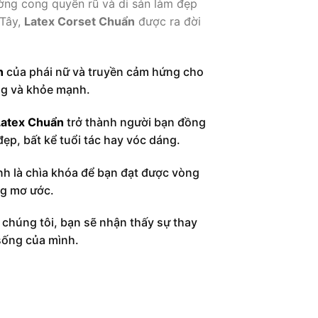
ng cong quyến rũ và di sản làm đẹp
 Tây,
Latex Corset Chuẩn
được ra đời
n
của phái nữ và truyền cảm hứng cho
ng và khỏe mạnh.
atex Chuẩn
trở thành người bạn đồng
đẹp, bất kể tuổi tác hay vóc dáng.
h là chìa khóa để bạn đạt được vòng
ng mơ ước.
o chúng tôi, bạn sẽ nhận thấy sự thay
 sống của mình.