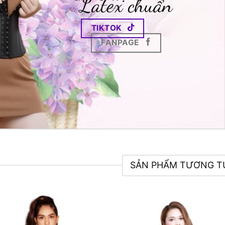
Latex chuẩn
TIKTOK
FANPAGE
SẢN PHẨM TƯƠNG T