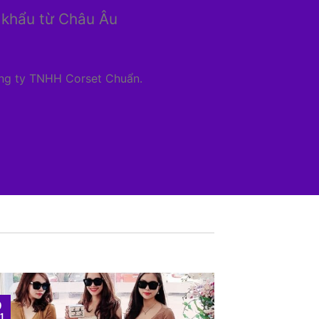
 khẩu từ Châu Âu
ông ty TNHH Corset Chuẩn.
9
13
1
Th10