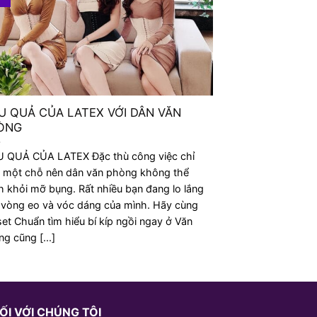
U QUẢ CỦA LATEX VỚI DÂN VĂN
GEN NỊT BỤN
ÒNG
QUẢNG CÁO 
U QUẢ CỦA LATEX Đặc thù công việc chỉ
GEN NỊT BỤNG 
i một chỗ nên dân văn phòng không thể
QUẢNG CÁO? Gen n
h khỏi mỡ bụng. Rất nhiều bạn đang lo lắng
phẩm được nhiều 
 vòng eo và vóc dáng của mình. Hãy cùng
mỡ bụng và tạo d
et Chuẩn tìm hiểu bí kíp ngồi ngay ở Văn
cân đối và tự tin 
g cũng [...]
nhiều [...]
ỐI VỚI CHÚNG TÔI