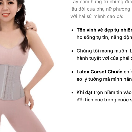
Lấy cảm hứng từ những đườ
lâu đời của phụ nữ phương
với hai sứ mệnh cao cả:
Tôn vinh vẻ đẹp tự nhiê
họ sống tự tin, năng độ
Chúng tôi mong muốn
L
hành tuyệt vời của phái 
Latex Corset Chuẩn
chín
eo lý tưởng mà mình hằ
Khi đặt trọn niềm tin và
đổi tích cực trong cuộc