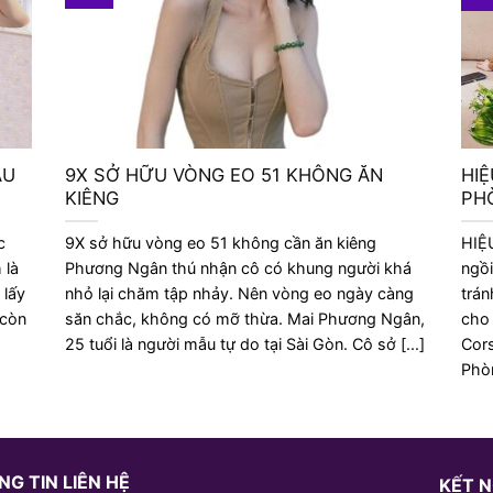
AU
9X SỞ HỮU VÒNG EO 51 KHÔNG ĂN
HIỆ
KIÊNG
PH
c
9X sở hữu vòng eo 51 không cần ăn kiêng
HIỆ
 là
Phương Ngân thú nhận cô có khung người khá
ngồ
 lấy
nhỏ lại chăm tập nhảy. Nên vòng eo ngày càng
trán
 còn
săn chắc, không có mỡ thừa. Mai Phương Ngân,
cho
25 tuổi là người mẫu tự do tại Sài Gòn. Cô sở [...]
Cors
Phòn
G TIN LIÊN HỆ
KẾT N