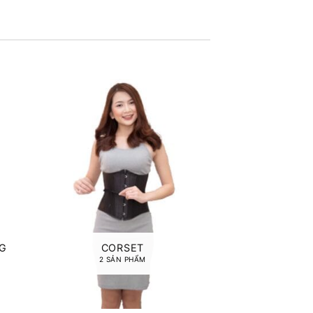
CORSET
5 SẢN
G
CORSET
2 SẢN PHẨM