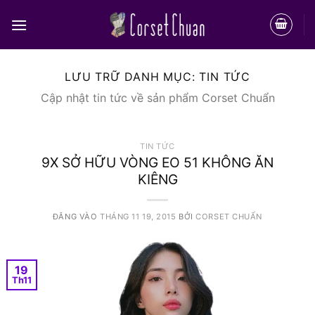
Bỏ
qua
nội
dung
LƯU TRỮ DANH MỤC:
TIN TỨC
Cập nhật tin tức về sản phẩm Corset Chuẩn
TIN TỨC
9X SỞ HỮU VÒNG EO 51 KHÔNG ĂN
KIÊNG
ĐĂNG VÀO
THÁNG 11 19, 2015
BỞI
CORSET CHUẨN
19
Th11