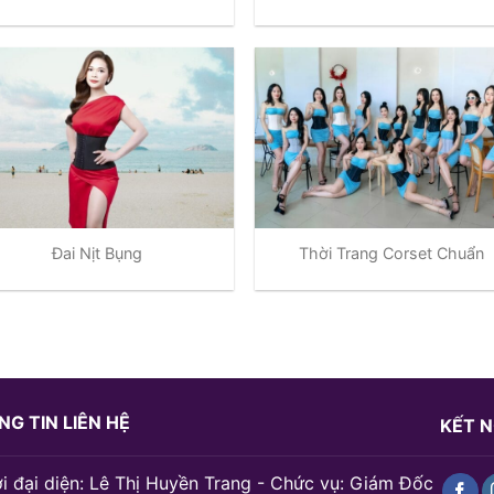
Đai Nịt Bụng
Thời Trang Corset Chuẩn
G TIN LIÊN HỆ
KẾT N
i đại diện: Lê Thị Huyền Trang - Chức vụ: Giám Đốc