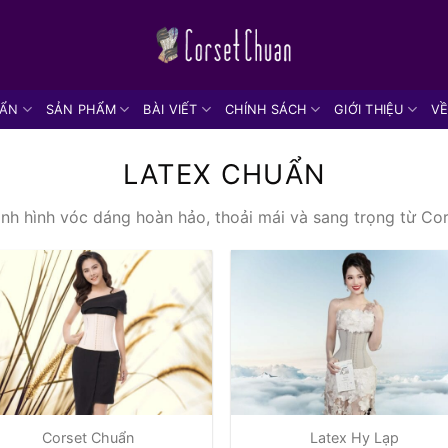
UẨN
SẢN PHẨM
BÀI VIẾT
CHÍNH SÁCH
GIỚI THIỆU
VỀ
LATEX CHUẨN
ịnh hình vóc dáng hoàn hảo, thoải mái và sang trọng từ Co
Corset Chuẩn
Latex Hy Lạp