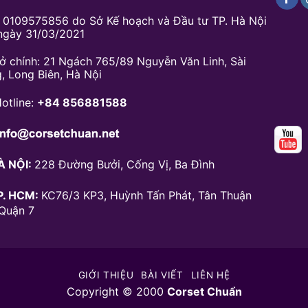
 0109575856 do Sở Kế hoạch và Đầu tư TP. Hà Nội
ngày 31/03/2021
sở chính: 21 Ngách 765/89 Nguyễn Văn Linh, Sài
, Long Biên, Hà Nội
otline:
+84 856881588
À NỘI:
228 Đường Bưởi, Cống Vị, Ba Đình
P. HCM:
KC76/3 KP3, Huỳnh Tấn Phát, Tân Thuận
 Quận 7
GIỚI THIỆU
BÀI VIẾT
LIÊN HỆ
Copyright © 2000
Corset Chuẩn