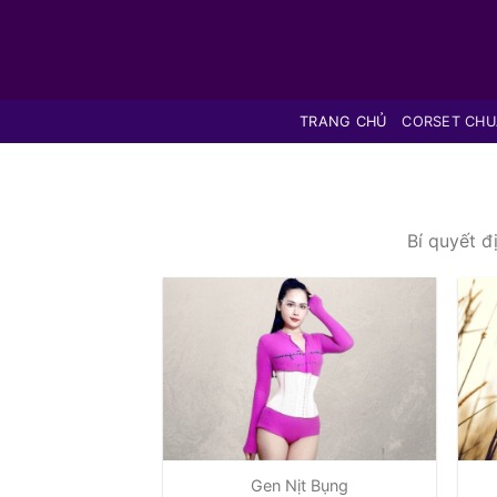
Bỏ
qua
nội
dung
TRANG CHỦ
CORSET CH
Bí quyết đ
Gen Nịt Bụng