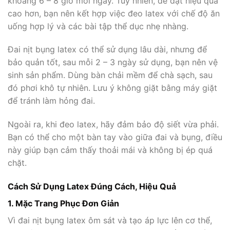
khoảng 6 – 8 giờ mỗi ngày. Tuy nhiên, để đạt hiệu quả
cao hơn, bạn nên kết hợp việc đeo latex với chế độ ăn
uống hợp lý và các bài tập thể dục nhẹ nhàng.
Đai nịt bụng latex có thể sử dụng lâu dài, nhưng để
bảo quản tốt, sau mỗi 2 – 3 ngày sử dụng, bạn nên vệ
sinh sản phẩm. Dùng bàn chải mềm để chà sạch, sau
đó phơi khô tự nhiên. Lưu ý không giặt bằng máy giặt
để tránh làm hỏng đai.
Ngoài ra, khi đeo latex, hãy đảm bảo độ siết vừa phải.
Bạn có thể cho một bàn tay vào giữa đai và bụng, điều
này giúp bạn cảm thấy thoải mái và không bị ép quá
chặt.
Cách Sử Dụng Latex Đúng Cách, Hiệu Quả
1. Mặc Trang Phục Đơn Giản
Vì đai nịt bụng latex ôm sát và tạo áp lực lên cơ thể,