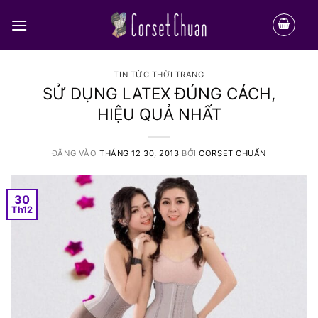
Bỏ
qua
nội
dung
TIN TỨC THỜI TRANG
SỬ DỤNG LATEX ĐÚNG CÁCH,
HIỆU QUẢ NHẤT
ĐĂNG VÀO
THÁNG 12 30, 2013
BỞI
CORSET CHUẨN
30
Th12