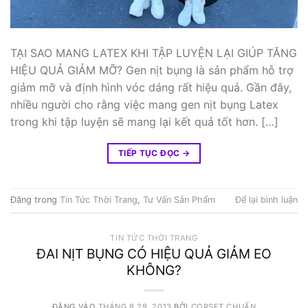
TẠI SAO MANG LATEX KHI TẬP LUYỆN LẠI GIÚP TĂNG
HIỆU QUẢ GIẢM MỠ? Gen nịt bụng là sản phẩm hỗ trợ
giảm mỡ và định hình vóc dáng rất hiệu quả. Gần đây,
nhiều người cho rằng việc mang gen nịt bụng Latex
trong khi tập luyện sẽ mang lại kết quả tốt hơn. […]
TIẾP TỤC ĐỌC
→
Đăng trong
Tin Tức Thời Trang
,
Tư Vấn Sản Phẩm
Để lại bình luận
TIN TỨC THỜI TRANG
ĐAI NỊT BỤNG CÓ HIỆU QUẢ GIẢM EO
KHÔNG?
ĐĂNG VÀO
THÁNG 8 29, 2013
BỞI
CORSET CHUẨN