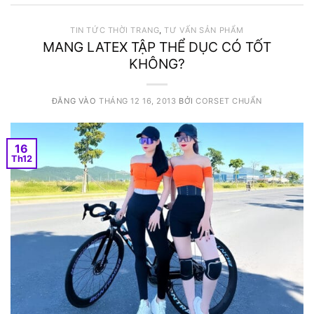
TIN TỨC THỜI TRANG
,
TƯ VẤN SẢN PHẨM
MANG LATEX TẬP THỂ DỤC CÓ TỐT
KHÔNG?
ĐĂNG VÀO
THÁNG 12 16, 2013
BỞI
CORSET CHUẨN
16
Th12