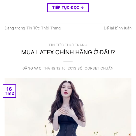
TIẾP TỤC ĐỌC
→
Đăng trong
Tin Tức Thời Trang
Để lại bình luận
TIN TỨC THỜI TRANG
MUA LATEX CHÍNH HÃNG Ở ĐÂU?
ĐĂNG VÀO
THÁNG 12 16, 2013
BỞI
CORSET CHUẨN
16
Th12