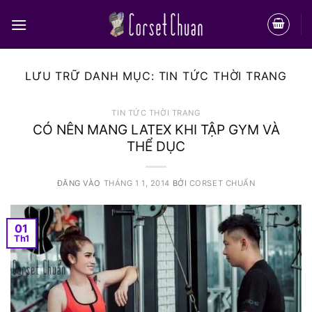
Bỏ
qua
nội
dung
LƯU TRỮ DANH MỤC:
TIN TỨC THỜI TRANG
TIN TỨC THỜI TRANG
CÓ NÊN MANG LATEX KHI TẬP GYM VÀ
THỂ DỤC
ĐĂNG VÀO
THÁNG 1 1, 2014
BỞI
CORSET CHUẨN
01
Th1