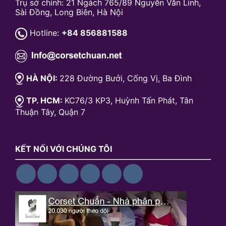
Trụ sở chính: 21 Ngách 765/89 Nguyễn Văn Linh,
Sài Đồng, Long Biên, Hà Nội
Hotline:
+84 856881588
HÀ NỘI:
228 Đường Bưởi, Cống Vị, Ba Đình
TP. HCM:
KC76/3 KP3, Huỳnh Tấn Phát, Tân
Thuận Tây, Quận 7
KẾT NỐI VỚI CHÚNG TÔI