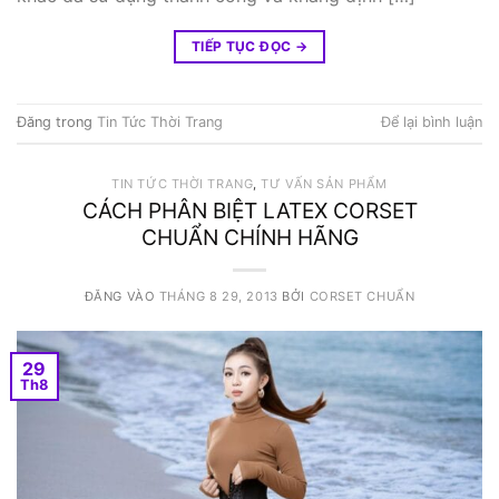
TIẾP TỤC ĐỌC
→
Đăng trong
Tin Tức Thời Trang
Để lại bình luận
TIN TỨC THỜI TRANG
,
TƯ VẤN SẢN PHẨM
CÁCH PHÂN BIỆT LATEX CORSET
CHUẨN CHÍNH HÃNG
ĐĂNG VÀO
THÁNG 8 29, 2013
BỞI
CORSET CHUẨN
29
Th8