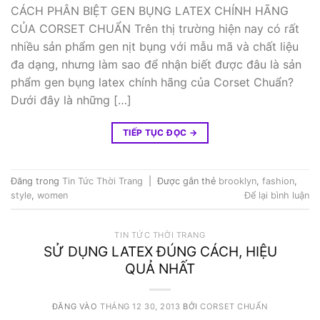
CÁCH PHÂN BIỆT GEN BỤNG LATEX CHÍNH HÃNG
CỦA CORSET CHUẨN Trên thị trường hiện nay có rất
nhiều sản phẩm gen nịt bụng với mẫu mã và chất liệu
đa dạng, nhưng làm sao để nhận biết được đâu là sản
phẩm gen bụng latex chính hãng của Corset Chuẩn?
Dưới đây là những […]
TIẾP TỤC ĐỌC
→
Đăng trong
Tin Tức Thời Trang
|
Được gắn thẻ
brooklyn
,
fashion
,
style
,
women
Để lại bình luận
TIN TỨC THỜI TRANG
SỬ DỤNG LATEX ĐÚNG CÁCH, HIỆU
QUẢ NHẤT
ĐĂNG VÀO
THÁNG 12 30, 2013
BỞI
CORSET CHUẨN