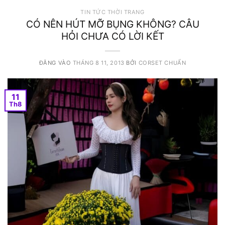
TIN TỨC THỜI TRANG
CÓ NÊN HÚT MỠ BỤNG KHÔNG? CÂU
HỎI CHƯA CÓ LỜI KẾT
ĐĂNG VÀO
THÁNG 8 11, 2013
BỞI
CORSET CHUẨN
11
Th8