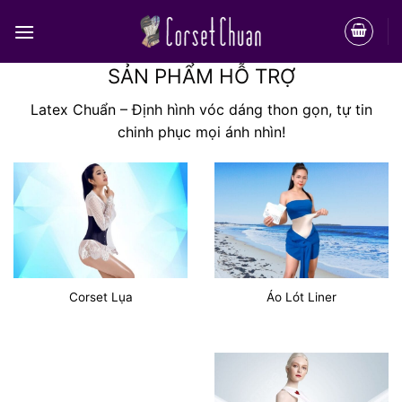
Bỏ
qua
nội
SẢN PHẨM HỖ TRỢ
dung
Latex Chuẩn – Định hình vóc dáng thon gọn, tự tin
chinh phục mọi ánh nhìn!
Corset Lụa
Áo Lót Liner