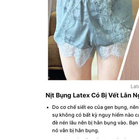
Lat
Nịt Bụng Latex Có Bị Vết Lằn 
Do cơ chế siết eo của gen bụng, nên
sự không có bất kỳ nguy hiểm nào cả
đè nén lâu nên bị hằn bụng vào. Bạn
nó vẫn bị hằn bụng.