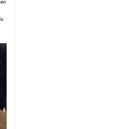
gen
ếu