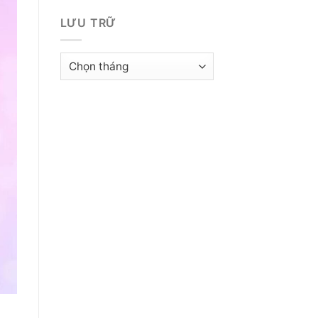
LƯU TRỮ
Lưu
trữ