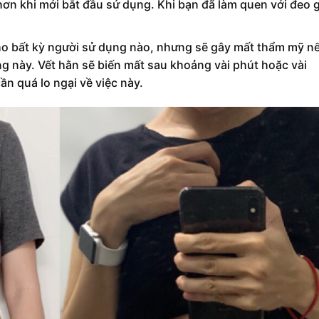
 hơn khi mới bắt đầu sử dụng. Khi bạn đã làm quen với đeo 
o bất kỳ người sử dụng nào, nhưng sẽ gây mất thẩm mỹ n
g này. Vết hằn sẽ biến mất sau khoảng vài phút hoặc vài
n quá lo ngại về việc này.