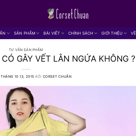
UẨN
SẢN PHẨM
BÀI VIẾT
CHÍNH SÁCH
GIỚI THIỆU
VỀ
TƯ VẤN SẢN PHẨM
X CÓ GÂY VẾT LẰN NGỨA KHÔNG ?
O
THÁNG 10 13, 2015
BỞI
CORSET CHUẨN