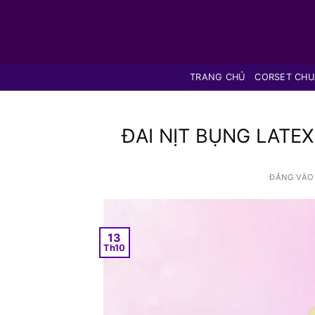
Bỏ
qua
nội
dung
TRANG CHỦ
CORSET CH
ĐAI NỊT BỤNG LATE
ĐĂNG VÀ
13
Th10