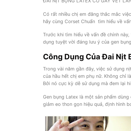
ĐAI NỊT BỤNG LATEX CÓ GÂY VẾT L
Có rất nhiều chị em đăng thắc mắc việ
hãy cùng Corset Chuẩn tìm hiểu về vấn
Trước khi tìm hiểu về vấn đề chính này
dụng tuyệt vời đáng lưu ý của gen bụng
Công Dụng Của Đai Nịt 
Trong vài năm gần đây, việc sử dụng n
của hầu hết chị em phụ nữ. Không chỉ l
Bởi nó cực kỳ dễ sử dụng mà đem lại hi
Gen bụng Latex là một sản phẩm dùng 
giảm eo thon gọn hiệu quả, định hình b