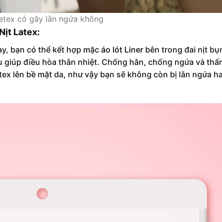
Latex có gây lằn ngứa không
ịt Latex:
ày, bạn có thể kết hợp mặc
áo lót Liner
bên trong đai nịt bụ
ều giúp điều hòa thân nhiệt. Chống hằn, chống ngứa và thấ
tex lên bề mặt da, như vậy bạn sẽ không còn bị lằn ngứa h