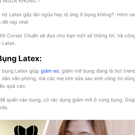
ẰN NGỨA KHÔNG ?
c nịt Latex gây lằn ngứa hay dị ứng ở bụng không? Hôm na
 đề này nhé!
, thì Corset Chuẩn sẽ đưa cho bạn một số thông tin. Và côn
 Latex.
Bụng Latex:
ịt bụng Latex giúp
giảm eo
, giảm mỡ bụng đang là hot tren
à dân văn phòng, mà các mẹ bỉm sữa sau sinh cũng tin dùng
ệu quả cao.
để quấn vào bụng, có tác dụng giảm mỡ ở vùng bụng. Giú
ody.