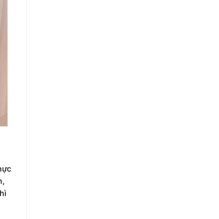
hực
n,
hì