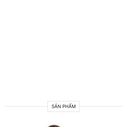
GIAO NHẬN HÀNG
Kiểm tra hàng trước khi thanh toán
FREE HẠ SIZE
Miễn phí hạ size 2 lần
SẢN PHẨM