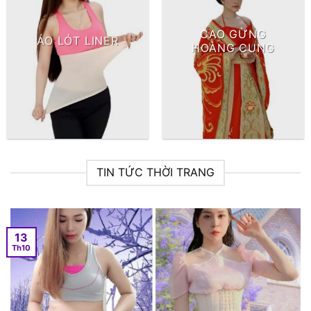
CAO GỪNG
ÁO LÓT LINER
HOÀNG CUNG
TIN TỨC THỜI TRANG
13
Th10