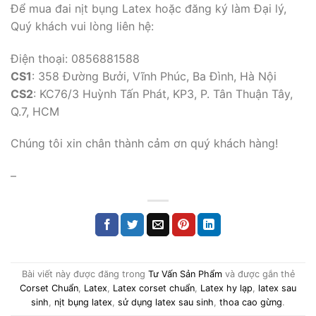
Để mua đai nịt bụng Latex hoặc đăng ký làm Đại lý,
Quý khách vui lòng liên hệ:
Điện thoại: 0856881588
CS1
: 358 Đường Bưởi, Vĩnh Phúc, Ba Đình, Hà Nội
CS2
: KC76/3 Huỳnh Tấn Phát, KP3, P. Tân Thuận Tây,
Q.7, HCM
Chúng tôi xin chân thành cảm ơn quý khách hàng!
–
Bài viết này được đăng trong
Tư Vấn Sản Phẩm
và được gắn thẻ
Corset Chuẩn
,
Latex
,
Latex corset chuẩn
,
Latex hy lạp
,
latex sau
sinh
,
nịt bụng latex
,
sử dụng latex sau sinh
,
thoa cao gừng
.