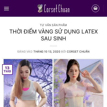
Bỏ
qua
nội
dung
TƯ VẤN SẢN PHẨM
THỜI ĐIỂM VÀNG SỬ DỤNG LATEX
SAU SINH
ĐĂNG VÀO
THÁNG 10 13, 2020
BỞI
CORSET CHUẨN
13
Th10