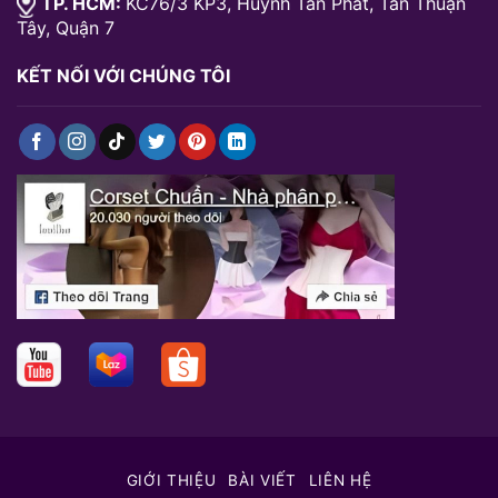
TP. HCM:
KC76/3 KP3, Huỳnh Tấn Phát, Tân Thuận
Tây, Quận 7
KẾT NỐI VỚI CHÚNG TÔI
GIỚI THIỆU
BÀI VIẾT
LIÊN HỆ