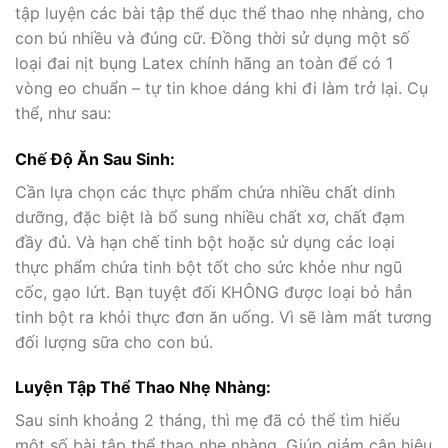
tập luyện các bài tập thể dục thể thao nhẹ nhàng, cho
con bú nhiều và đúng cữ. Đồng thời sử dụng một số
loại đai nịt bụng Latex chính hãng an toàn để có 1
vòng eo chuẩn – tự tin khoe dáng khi đi làm trở lại. Cụ
thể, như sau:
Chế Độ Ăn Sau Sinh:
Cần lựa chọn các thực phẩm chứa nhiều chất dinh
dưỡng, đặc biệt là bổ sung nhiều chất xơ, chất đạm
đầy đủ. Và hạn chế tinh bột hoặc sử dụng các loại
thực phẩm chứa tinh bột tốt cho sức khỏe như ngũ
cốc, gạo lứt. Bạn tuyệt đối KHÔNG được loại bỏ hẳn
tinh bột ra khỏi thực đơn ăn uống. Vì sẽ làm mất tương
đối lượng sữa cho con bú.
Luyện Tập Thể Thao Nhẹ Nhàng:
Sau sinh khoảng 2 tháng, thì mẹ đã có thể tìm hiểu
một số bài tập thể thao nhẹ nhàng. Giúp giảm cân hiệu