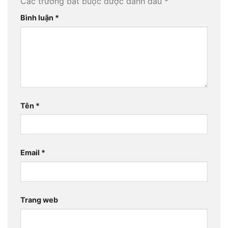
Các trường bắt buộc được đánh dấu
*
Bình luận
*
Tên
*
Email
*
Trang web