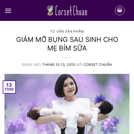
Bỏ
qua
nội
dung
TƯ VẤN SẢN PHẨM
GIẢM MỠ BỤNG SAU SINH CHO
MẸ BỈM SỮA
ĐĂNG VÀO
THÁNG 10 13, 2015
BỞI
CORSET CHUẨN
13
Th10