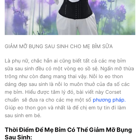
GIẢM MỠ BỤNG SAU SINH CHO MẸ BỈM SỮA
Là phụ nữ, chắc hẳn ai cũng biết tất cả các mẹ bỉm
sữa sau sinh đều có một vòng eo sồ sệ. Ngấn mỡ thừa
trông như còn đang mang thai vậy. Nỗi lo eo thon
dáng đẹp sau sinh là nỗi lo muôn thuở của đa số các
mẹ bỉm. Hiểu được tâm lý đó, bài viết này Corset
chuẩn sẽ đưa ra cho các mẹ một số
phương pháp.
Giúp eo thon gọn và nhất là để chị em tự tin đi làm
sau sinh em bé.
Thời Điểm Để Mẹ Bỉm Có Thể Giảm Mỡ Bụng
Sau Sinh: