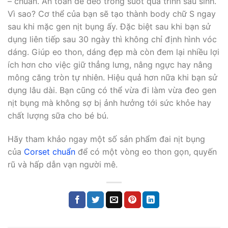
– chuẩn. An toàn để đeo trong suốt quá trình sau sinh.
Vì sao? Cơ thể của bạn sẽ tạo thành body chữ S ngay
sau khi mặc gen nịt bụng ấy. Đặc biệt sau khi bạn sử
dụng liên tiếp sau 30 ngày thì không chỉ định hình vóc
dáng. Giúp eo thon, dáng đẹp mà còn đem lại nhiều lợi
ích hơn cho việc giữ thẳng lưng, nâng ngực hay nâng
mông căng tròn tự nhiên. Hiệu quả hơn nữa khi bạn sử
dụng lâu dài. Bạn cũng có thể vừa đi làm vừa đeo gen
nịt bụng mà không sợ bị ảnh hưởng tới sức khỏe hay
chất lượng sữa cho bé bú.
Hãy tham khảo ngay một số sản phẩm đai nịt bụng
của
Corset chuẩn
để có một vòng eo thon gọn, quyến
rũ và hấp dẫn vạn người mê.