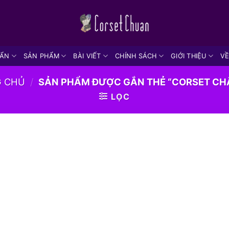
UẨN
SẢN PHẨM
BÀI VIẾT
CHÍNH SÁCH
GIỚI THIỆU
VỀ
G CHỦ
/
SẢN PHẨM ĐƯỢC GẮN THẺ “CORSET CH
LỌC