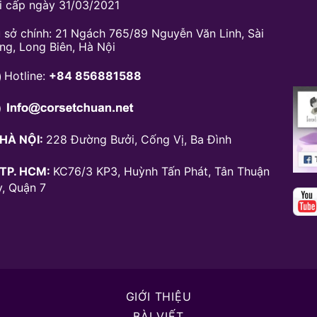
i cấp ngày 31/03/2021
ụ sở chính: 21 Ngách 765/89 Nguyễn Văn Linh, Sài
ng, Long Biên, Hà Nội
Hotline:
+84 856881588
HÀ NỘI:
228 Đường Bưởi, Cống Vị, Ba Đình
TP. HCM:
KC76/3 KP3, Huỳnh Tấn Phát, Tân Thuận
y, Quận 7
GIỚI THIỆU
BÀI VIẾT