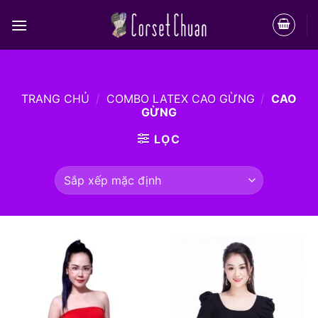
Bỏ
qua
nội
dung
TRANG CHỦ
/
COMBO LATEX CAO GỪNG
/
CAO
GỪNG
LỌC