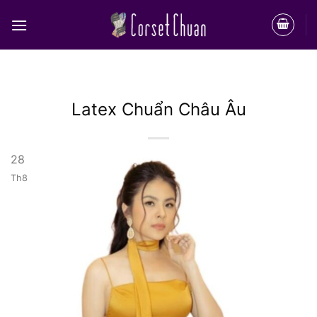
Bỏ
qua
nội
dung
Latex Chuẩn Châu Âu
28
Th8